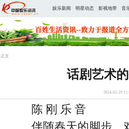
娱乐新闻
明星动态
影视地带
音
>正文
话剧艺术的
2024-02-29 12:
陈 刚 乐 音
伴随春天的脚步，戏