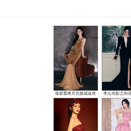
张碧晨将月光捻成金丝
李沁光影之间