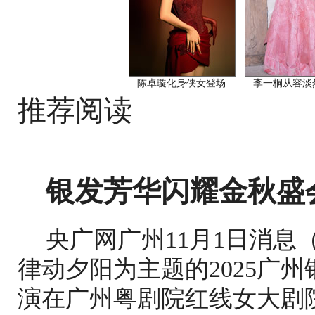
陈卓璇化身侠女登场
李一桐从容淡
推荐阅读
银发芳华闪耀金秋盛会
央广网广州11月1日消
律动夕阳为主题的2025广
演在广州粤剧院红线女大剧院举