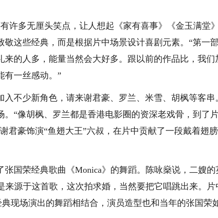
有许多无厘头笑点，让人想起《家有喜事》《金玉满堂
致敬这些经典，而是根据片中场景设计喜剧元素。“第一
礼来的人多，能量当然会大好多。跟以前的作品比，我们
能有一丝感动。”
入不少新角色，请来谢君豪、罗兰、米雪、胡枫等客串
场。“像胡枫、罗兰都是香港电影圈的资深老戏骨，到了
谢君豪饰演“鱼翅大王”六叔，在片中贡献了一段戴着翅
国荣经典歌曲《Monica》的舞蹈。陈咏燊说，二嫂的
感就是来源于这首歌，这次拍求婚，当然要把它唱跳出来。片
一次经典现场演出的舞蹈相结合，演员造型也和当年的张国荣