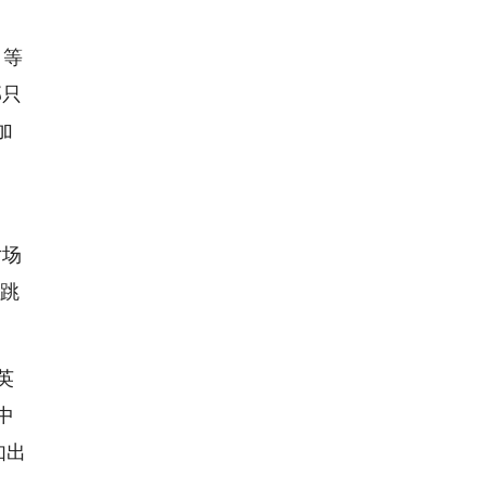
》等
部只
加
。
片场
膀跳
英
中
如出