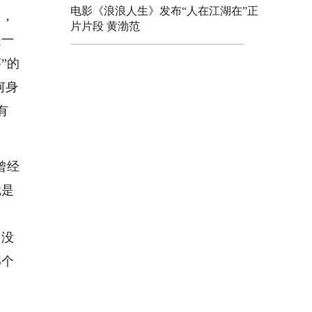
电影《浪浪人生》发布“人在江湖在”正
己，
片片段 黄渤范
是一
”的
何身
有
曾经
就是
，没
那个