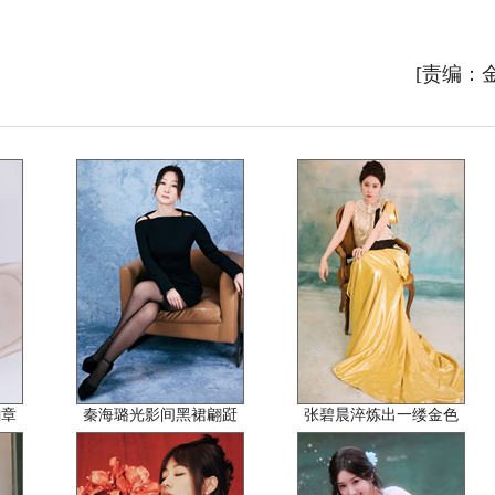
[责编：
韵章
秦海璐光影间黑裙翩跹
张碧晨淬炼出一缕金色