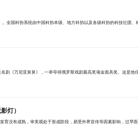
报》。全国科协系统由中国科协本级、地方科协以及各级科协的科技社团、
诃夫名剧《万尼亚舅舅》，一举夺得俄罗斯戏剧最高奖项金面具奖。这是他
无影灯）
发育没有成熟，审美观处于形成阶段，易受外界宣传等因素影响，过早医