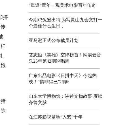
“重返”童年，观美术电影百年传奇
却搭
今期鸡兔猴出特,为写灵山九会文打一
个最佳什么生肖，
区传
他
亚马逊正式公布裁员计划
怎样
艾志恒《英雄》空降榜首！网易云音
礼
乐25年第42期说唱周
新娘
广东出品电影《日掛中天》今起热
映！“情非得已”特辑
山东大学博物馆：讲述文物故事 赓续
猪猪
齐鲁文脉
？陈
在江苏影视基地“入戏”千年