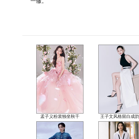
一辙。
孟子义粉裳独坐秋千
王子文风格留白成