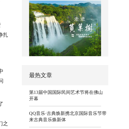
最
变
挣扎
中
最热文章
问
第13届中国国际民间艺术节将在佛山
开幕
了
QQ音乐·古典焕新携北京国际音乐节带
来古典音乐焕新体
们之