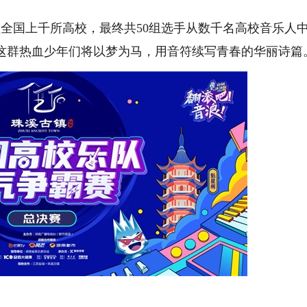
，覆盖全国上千所高校，最终共50组选手从数千名高校音乐人
这群热血少年们将以梦为马，用音符续写青春的华丽诗篇