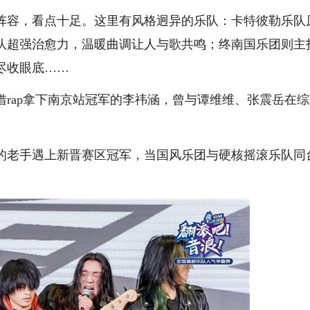
阵容，看点十足。这里有风格迥异的乐队：卡特彼勒乐队
队超强治愈力，温暖曲调让人与歌共鸣；终南国乐团则主
尽收眼底……
rap拿下南京站冠军的李祎涵，曾与谭维维、张震岳在
的老手遇上新晋赛区冠军，当国风乐团与硬核摇滚乐队同