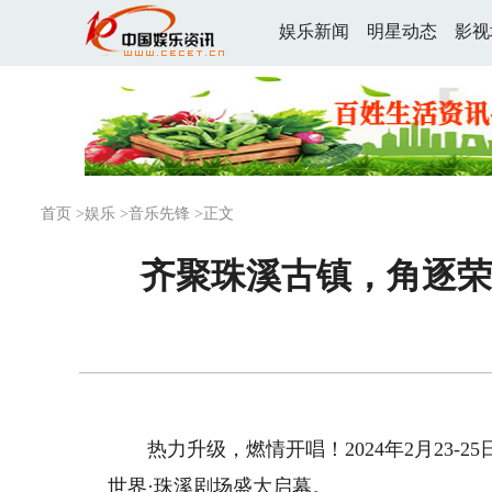
娱乐新闻
明星动态
影视
首页
>
娱乐
>
音乐先锋
>正文
齐聚珠溪古镇，角逐荣
热力升级，燃情开唱！2024年2月23
世界·珠溪剧场盛大启幕。