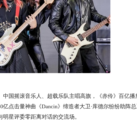
。中国摇滚音乐人、超载乐队主唱高旗，《赤伶》百亿播
亿点击量神曲《Dancin》缔造者大卫·库德尔纷纷助阵
与明星评委零距离对话的交流场。