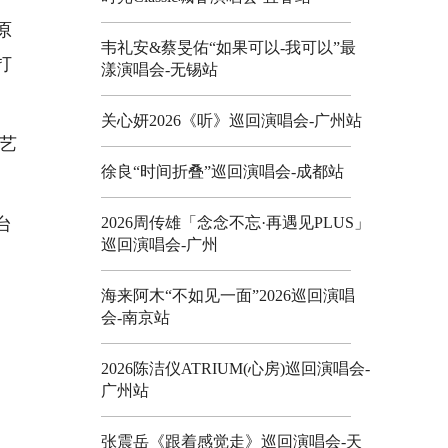
原
韦礼安&蔡旻佑“如果可以-我可以”最
打
漾演唱会-无锡站
关心妍2026《听》巡回演唱会-广州站
综艺
徐良“时间折叠”巡回演唱会-成都站
2026周传雄「念念不忘·再遇见PLUS」
台
巡回演唱会-广州
海来阿木“不如见一面”2026巡回演唱
会-南京站
2026陈洁仪ATRIUM(心房)巡回演唱会-
广州站
张震岳《跟着感觉走》巡回演唱会-天