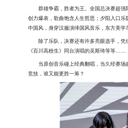
群雄争霸，胜者为王。全国总决赛超强
创力爆表，歌曲饱含人生哲思；夕阳入口乐
中国风，身穿汉服演绎国风音乐，东方美学
除了乐队，决赛还有许多亮眼选手，凭借
《百川高校生》同台演唱的吴斯琦等等……
当原创音乐碰上经典翻唱，当久经赛场
竞技，谁又能更胜一筹？