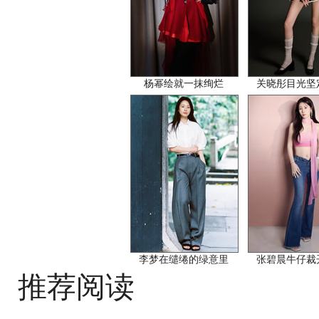
杨幂绘就一抹绚烂
关晓彤目光坚
李梦在缱绻的绿意里
张碧晨牛仔裁
推荐阅读