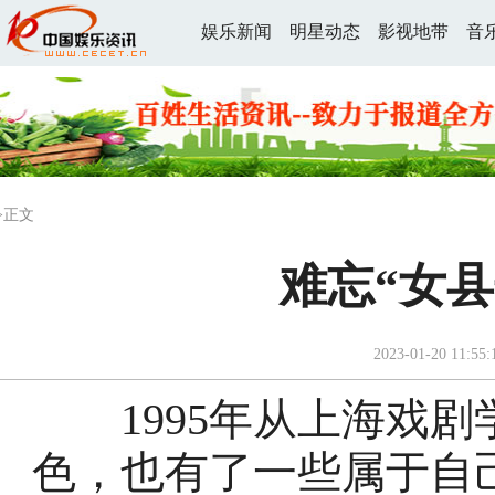
娱乐新闻
明星动态
影视地带
音
>正文
难忘“女
2023-01-20 11:55:
1995年从上海戏剧
色，也有了一些属于自