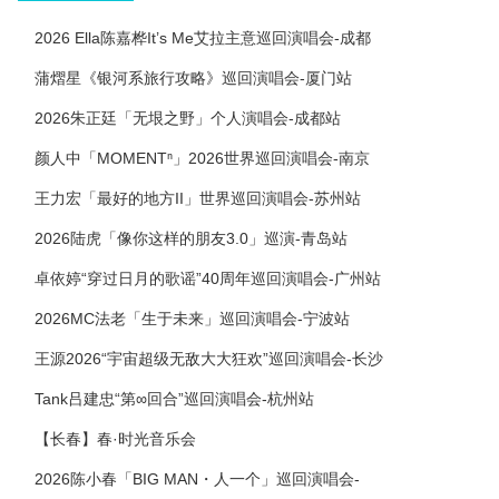
2026 Ella陈嘉桦It’s Me艾拉主意巡回演唱会-成都
蒲熠星《银河系旅行攻略》巡回演唱会-厦门站
2026朱正廷「无垠之野」个人演唱会-成都站
颜人中「MOMENTⁿ」2026世界巡回演唱会-南京
王力宏「最好的地方II」世界巡回演唱会-苏州站
2026陆虎「像你这样的朋友3.0」巡演-青岛站
卓依婷“穿过日月的歌谣”40周年巡回演唱会-广州站
2026MC法老「生于未来」巡回演唱会-宁波站
王源2026“宇宙超级无敌大大狂欢”巡回演唱会-长沙
Tank吕建忠“第∞回合”巡回演唱会-杭州站
【长春】春·时光音乐会
2026陈小春「BIG MAN・人一个」巡回演唱会-