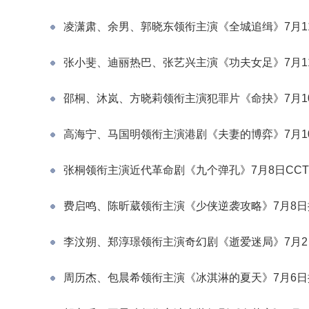
凌潇肃、余男、郭晓东领衔主演《全城追缉》7月1
张小斐、迪丽热巴、张艺兴主演《功夫女足》7月1
邵桐、沐岚、方晓莉领衔主演犯罪片《命抉》7月1
高海宁、马国明领衔主演港剧《夫妻的博弈》7月1
张桐领衔主演近代革命剧《九个弹孔》7月8日CCTV
费启鸣、陈昕葳领衔主演《少侠逆袭攻略》7月8日
李汶朔、郑淳璟领衔主演奇幻剧《逝爱迷局》7月2
周历杰、包晨希领衔主演《冰淇淋的夏天》7月6日