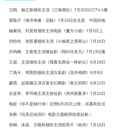
王鸥、杨立新领衔主演《江海潮生》7月20日CCTV-1播
冒险片《海洋奇缘：启航》7月10日在北美、中国内地
杨紫琼、刘昊然领衔主演电影《魔方小姐》7月3日上
刘怡伶、张哲通领衔主演《小娘惹之翡翠山》7月10日
吕昀峰、王俊笔主演微短剧《我叫任非凡》7月13日播
王源、文淇领衔主演《我看见两朵一样的云》6月19日
丁禹兮、邓恩熙领衔主演古装剧《花开锦绣》8月9日
蒙恩、赵慕颜主演古装玄幻网剧《青丘药郎》6月12日
谷蓝帝、李羽桐主演文旅短剧《房州探案录》7月22日
电影《你不是独行侠》定档6月25日上映，试着和生活
东航《玩具总动员5》电影主题航班惊喜起航！
邵桐、沐岚、方晓莉领衔主演犯罪片《命抉》7月10日