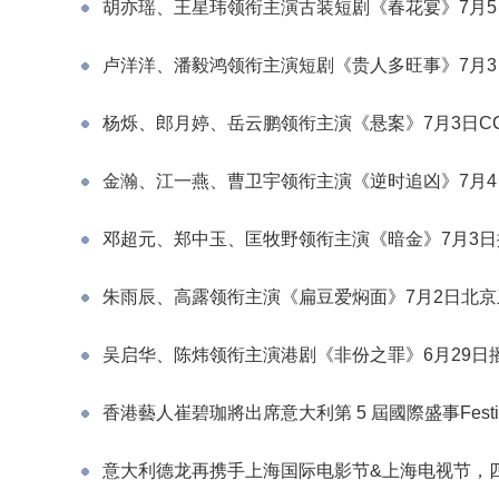
胡亦瑶、王星玮领衔主演古装短剧《春花宴》7月5
卢洋洋、潘毅鸿领衔主演短剧《贵人多旺事》7月3
杨烁、郎月婷、岳云鹏领衔主演《悬案》7月3日CC
金瀚、江一燕、曹卫宇领衔主演《逆时追凶》7月4
邓超元、郑中玉、匡牧野领衔主演《暗金》7月3日
朱雨辰、高露领衔主演《扁豆爱焖面》7月2日北
吴启华、陈炜领衔主演港剧《非份之罪》6月29日
香港藝人崔碧珈將出席意大利第 5 屆國際盛事Festival Car I
意大利德龙再携手上海国际电影节&上海电视节，