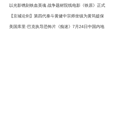
以光影镌刻铁血英魂 战争题材院线电影《铁原》正式
【京城论剑】第四代泰斗黄健中宗师坐镇为黄筠媞保
美国库里·巴克执导恐怖片《痴迷》7月24日中国内地