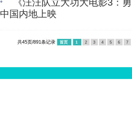
《汪汪队立大功大电影3：勇
中国内地上映
共45页/891条记录
首页
1
2
3
4
5
6
7
中国娱乐资讯网版权所有