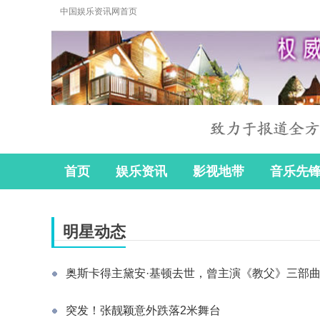
中国娱乐资讯网首页
首页
娱乐资讯
影视地带
音乐先
明星动态
奥斯卡得主黛安·基顿去世，曾主演《教父》三部曲
突发！张靓颖意外跌落2米舞台