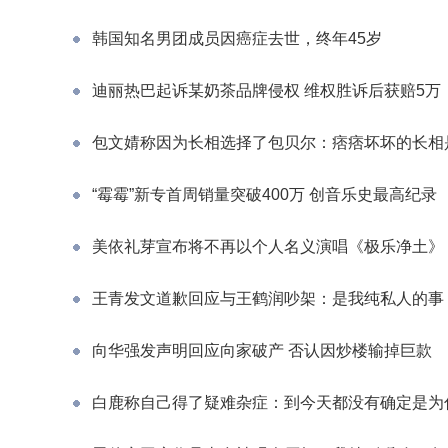
韩国知名男团成员因癌症去世，终年45岁
迪丽热巴起诉某奶茶品牌侵权 维权胜诉后获赔5万
包文婧称因为长相选择了包贝尔：痞痞坏坏的长相
“霉霉”新专首周销量突破400万 创音乐史最高纪录
美依礼芽宣布将不再以个人名义演唱《极乐净土》
王青发文道歉回应与王鹤润吵架：是我纯私人的事
向华强发声明回应向家破产 否认因炒楼输掉巨款
白鹿称自己得了疑难杂症：到今天都没有确定是为