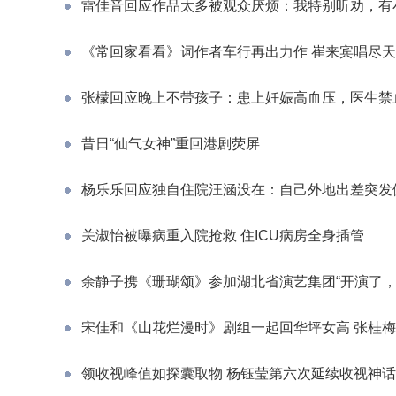
雷佳音回应作品太多被观众厌烦：我特别听劝，有
《常回家看看》词作者车行再出力作 崔来宾唱尽
张檬回应晚上不带孩子：患上妊娠高血压，医生禁
昔日“仙气女神”重回港剧荧屏
杨乐乐回应独自住院汪涵没在：自己外地出差突发
关淑怡被曝病重入院抢救 住ICU病房全身插管
余静子携《珊瑚颂》参加湖北省演艺集团“开演了，
宋佳和《山花烂漫时》剧组一起回华坪女高 张桂
领收视峰值如探囊取物 杨钰莹第六次延续收视神话